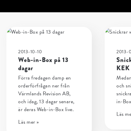
2013-10-10
2013-
Web-in-Box på 13
Snic
dagar
KEK 
Förra fredagen damp en
Medan
orderförfrågan ner från
och sn
Värmlands Revision AB,
snickr
och idag, 13 dagar senare,
in-Box
är deras Web-in-Box live.
Läs me
Läs mer »