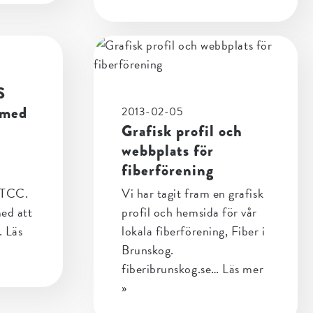
S
 med
2013-02-05
Grafisk profil och
webbplats för
n
fiberförening
STCC.
Vi har tagit fram en grafisk
med att
profil och hemsida för vår
…
Läs
lokala fiberförening, Fiber i
Brunskog.
fiberibrunskog.se…
Läs mer
»