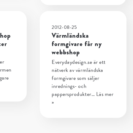
2012-08-25
shop
Värmländska
ter
formgivare får ny
webbshop
er
Everydaydesign.se är ett
ormen
nätverk av värmländska
gare
formgivare som säljer
inrednings- och
pappersprodukter…
Läs mer
»