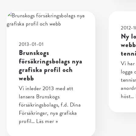
2012-1
Ny l
webb
2013-01-01
Brunskogs
tenni
försäkringsbolags nya
Vi har
grafiska profil och
logga 
webb
tennis
anordn
Vi inleder 2013 med att
höst…
lansera Brunskogs
försäkringsbolags, f.d. Dina
Försäkringar, nya grafiska
profil…
Läs mer »