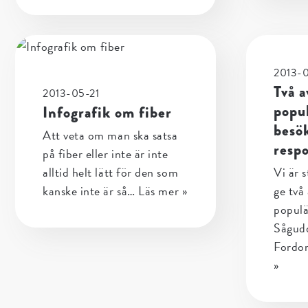
2013-
Två a
2013-05-21
popu
Infografik om fiber
besök
Att veta om man ska satsa
resp
på fiber eller inte är inte
alltid helt lätt för den som
Vi är s
kanske inte är så…
Läs mer »
ge två
populä
Sågud
Fordo
»