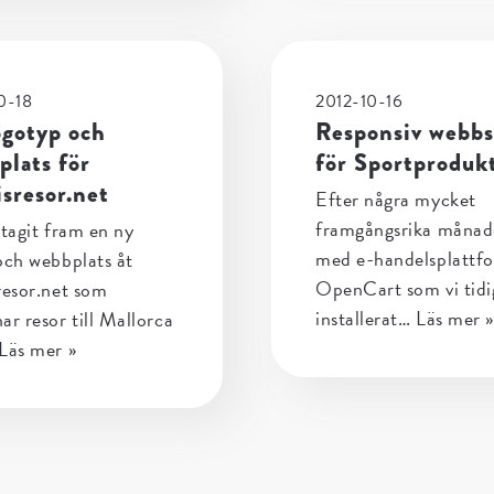
0-18
2012-10-16
ogotyp och
Responsiv webb
plats för
för Sportproduk
sresor.net
Efter några mycket
framgångsrika månad
 tagit fram en ny
med e-handelsplattf
och webbplats åt
OpenCart som vi tidi
resor.net som
installerat…
Läs mer »
ar resor till Mallorca
Läs mer »