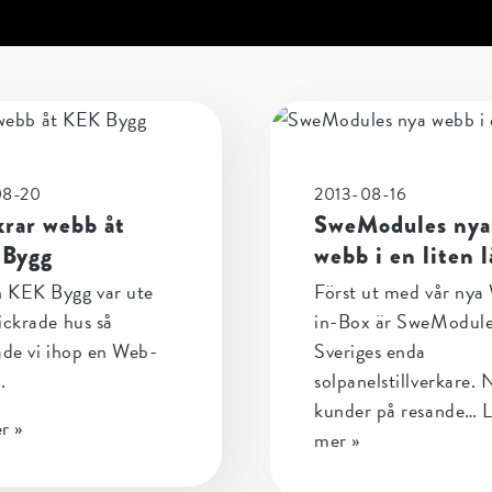
08-20
2013-08-16
krar webb åt
SweModules nya
Bygg
webb i en liten 
 KEK Bygg var ute
Först ut med vår nya
ickrade hus så
in-Box är SweModule
ade vi ihop en Web-
Sveriges enda
.
solpanelstillverkare.
kunder på resande…
L
r »
mer »