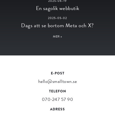
2025-06-19
En sagolik webbutik
2025-05-02
Dags att se bortom Meta och X?
MER »
E-POST
hello@smalltown.se
TELEFON
070-247 57 90
ADRESS