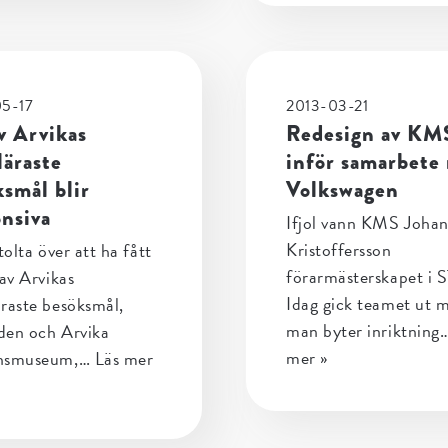
05-17
2013-03-21
v Arvikas
Redesign av KM
läraste
inför samarbete
smål blir
Volkswagen
onsiva
Ifjol vann KMS Joha
Kristoffersson
tolta över att ha fått
förarmästerskapet i 
 av Arvikas
Idag gick teamet ut 
raste besöksmål,
man byter inriktning
den och Arvika
mer »
nsmuseum,…
Läs mer